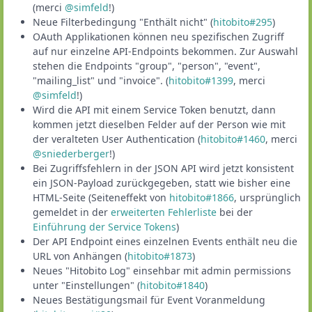
(merci
@simfeld
!)
Neue Filterbedingung "Enthält nicht" (
hitobito#295
)
OAuth Applikationen können neu spezifischen Zugriff
auf nur einzelne API-Endpoints bekommen. Zur Auswahl
stehen die Endpoints "group", "person", "event",
"mailing_list" und "invoice". (
hitobito#1399
, merci
@simfeld
!)
Wird die API mit einem Service Token benutzt, dann
kommen jetzt dieselben Felder auf der Person wie mit
der veralteten User Authentication (
hitobito#1460
, merci
@sniederberger
!)
Bei Zugriffsfehlern in der JSON API wird jetzt konsistent
ein JSON-Payload zurückgegeben, statt wie bisher eine
HTML-Seite (Seiteneffekt von
hitobito#1866
, ursprünglich
gemeldet in der
erweiterten Fehlerliste
bei der
Einführung der Service Tokens
)
Der API Endpoint eines einzelnen Events enthält neu die
URL von Anhängen (
hitobito#1873
)
Neues "Hitobito Log" einsehbar mit admin permissions
unter "Einstellungen" (
hitobito#1840
)
Neues Bestätigungsmail für Event Voranmeldung