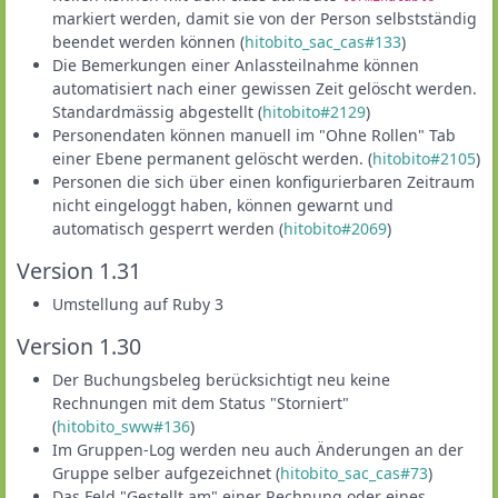
markiert werden, damit sie von der Person selbstständig
beendet werden können (
hitobito_sac_cas#133
)
Die Bemerkungen einer Anlassteilnahme können
automatisiert nach einer gewissen Zeit gelöscht werden.
Standardmässig abgestellt (
hitobito#2129
)
Personendaten können manuell im "Ohne Rollen" Tab
einer Ebene permanent gelöscht werden. (
hitobito#2105
)
Personen die sich über einen konfigurierbaren Zeitraum
nicht eingeloggt haben, können gewarnt und
automatisch gesperrt werden (
hitobito#2069
)
Version 1.31
Umstellung auf Ruby 3
Version 1.30
Der Buchungsbeleg berücksichtigt neu keine
Rechnungen mit dem Status "Storniert"
(
hitobito_sww#136
)
Im Gruppen-Log werden neu auch Änderungen an der
Gruppe selber aufgezeichnet (
hitobito_sac_cas#73
)
Das Feld "Gestellt am" einer Rechnung oder eines