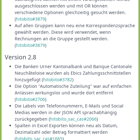
ausgeschlossen werden und mit OR können
verschiedene Optionen gleichzeitig gesucht werden.
(
hitobito#3879
)
Auf allen Gruppen kann neu eine Korrespondenzsprache
gewählt werden. Diese wird verwendet, wenn
Rechnungen an die Gruppe gestellt werden.
(
hitobito#3879
)
Version 2.8
Die Banken Urner Kantonalbank und Banque Cantonale
Neuchâteloise wurden als Ebics Zahlungsschnittstellen
hinzugefügt (
hitobito#3782
)
Die Option "Automatische Zuteilung" war auf einfachen
Anlässen wirkungslos und wurde dort entfernt
(
hitobito#2706
)
Die Labels von Telefonnummern, E-Mails und Social
Medias werden in der JSON API sprachabhängig
zurückgegeben (
hitobito_sac_cas#2066
)
Spalten in Excel Exporten können neu als Datum,
Dezimalzahl oder Betrag formattiert werden
(
hitobito_sac_cas#1665
)