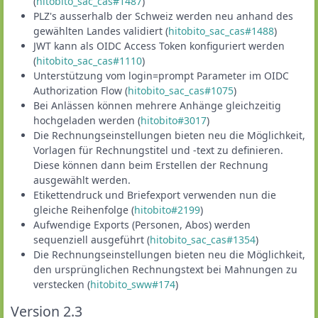
(
hitobito_sac_cas#1487
)
PLZ's ausserhalb der Schweiz werden neu anhand des
gewählten Landes validiert (
hitobito_sac_cas#1488
)
JWT kann als OIDC Access Token konfiguriert werden
(
hitobito_sac_cas#1110
)
Unterstützung vom login=prompt Parameter im OIDC
Authorization Flow (
hitobito_sac_cas#1075
)
Bei Anlässen können mehrere Anhänge gleichzeitig
hochgeladen werden (
hitobito#3017
)
Die Rechnungseinstellungen bieten neu die Möglichkeit,
Vorlagen für Rechnungstitel und -text zu definieren.
Diese können dann beim Erstellen der Rechnung
ausgewählt werden.
Etikettendruck und Briefexport verwenden nun die
gleiche Reihenfolge (
hitobito#2199
)
Aufwendige Exports (Personen, Abos) werden
sequenziell ausgeführt (
hitobito_sac_cas#1354
)
Die Rechnungseinstellungen bieten neu die Möglichkeit,
den ursprünglichen Rechnungstext bei Mahnungen zu
verstecken (
hitobito_sww#174
)
Version 2.3