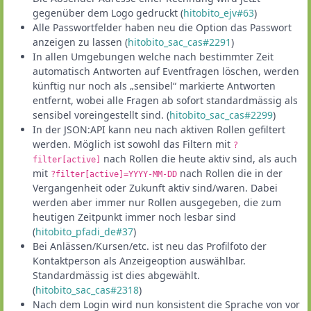
gegenüber dem Logo gedruckt (
hitobito_ejv#63
)
Alle Passwortfelder haben neu die Option das Passwort
anzeigen zu lassen (
hitobito_sac_cas#2291
)
In allen Umgebungen welche nach bestimmter Zeit
automatisch Antworten auf Eventfragen löschen, werden
künftig nur noch als „sensibel“ markierte Antworten
entfernt, wobei alle Fragen ab sofort standardmässig als
sensibel voreingestellt sind. (
hitobito_sac_cas#2299
)
In der JSON:API kann neu nach aktiven Rollen gefiltert
werden. Möglich ist sowohl das Filtern mit
?
nach Rollen die heute aktiv sind, als auch
filter[active]
mit
nach Rollen die in der
?filter[active]=YYYY-MM-DD
Vergangenheit oder Zukunft aktiv sind/waren. Dabei
werden aber immer nur Rollen ausgegeben, die zum
heutigen Zeitpunkt immer noch lesbar sind
(
hitobito_pfadi_de#37
)
Bei Anlässen/Kursen/etc. ist neu das Profilfoto der
Kontaktperson als Anzeigeoption auswählbar.
Standardmässig ist dies abgewählt.
(
hitobito_sac_cas#2318
)
Nach dem Login wird nun konsistent die Sprache von vor