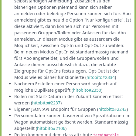
selbstständigen Anmeldung. Zusätzlich zu den
bisherigen Optionen (niemand kann sich selber
anmelden oder beliebige Personen können sich fürs Abo
anmelden) gibt es neu die Option "Nur konfigurierte". Ist
diese aktiviert, dann können sich nur Personen mit
passenden Gruppen/Rollen oder Anlässen für das Abo
anmelden. In diesem Modus gibt es ausserdem die
Möglichkeit, zwischen Opt-In und Opt-Out zu wählen:
Beim neuen Modus Opt-In ist standardmässig niemand
fürs Abo angemeldet, und die Gruppen/Rollen und
Anlässe dienen ausschliesslich dazu, die erlaubte
Zielgruppe für Opt-Ins festzulegen. Opt-Out ist der
Modus wie es bisher funktionierte (
hitobito#2334
)
Nachdem Erstellen einer Person wird sogleich auf
mögliche Duplikate geprüft (
hitobito#2350
)
Rollen mit Start-Datum in der Zukunft können erfasst
werden (
hitobito#2237
)
Eigener JSON:API Endpoint für Gruppen (
hitobito#2243
)
Personendaten können basierend von Spezifikationen im
Wagon automatisiert gelöscht werden. Standardmässig
abgestellt (
hitobito#2106
)
Rollen können mit dem class attribute
terminatable