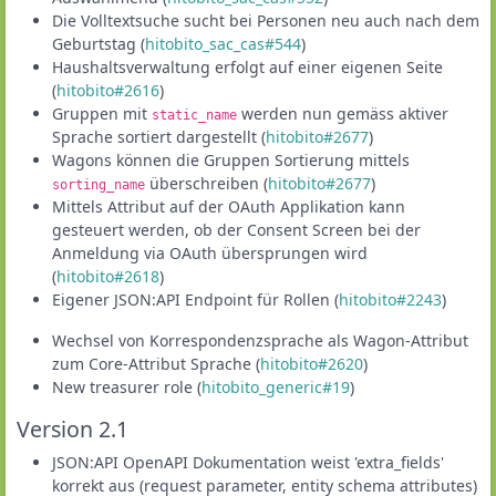
Die Volltextsuche sucht bei Personen neu auch nach dem
Geburtstag (
hitobito_sac_cas#544
)
Haushaltsverwaltung erfolgt auf einer eigenen Seite
(
hitobito#2616
)
Gruppen mit
werden nun gemäss aktiver
static_name
Sprache sortiert dargestellt (
hitobito#2677
)
Wagons können die Gruppen Sortierung mittels
überschreiben (
hitobito#2677
)
sorting_name
Mittels Attribut auf der OAuth Applikation kann
gesteuert werden, ob der Consent Screen bei der
Anmeldung via OAuth übersprungen wird
(
hitobito#2618
)
Eigener JSON:API Endpoint für Rollen (
hitobito#2243
)
Wechsel von Korrespondenzsprache als Wagon-Attribut
zum Core-Attribut Sprache (
hitobito#2620
)
New treasurer role (
hitobito_generic#19
)
Version 2.1
JSON:API OpenAPI Dokumentation weist 'extra_fields'
korrekt aus (request parameter, entity schema attributes)