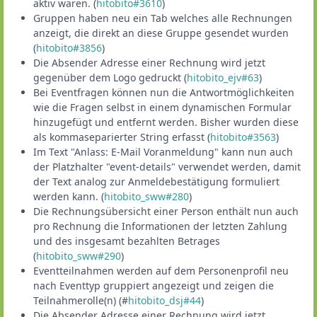
aktiv waren. (
hitobito#3610
)
Gruppen haben neu ein Tab welches alle Rechnungen
anzeigt, die direkt an diese Gruppe gesendet wurden
(
hitobito#3856
)
Die Absender Adresse einer Rechnung wird jetzt
gegenüber dem Logo gedruckt (
hitobito_ejv#63
)
Bei Eventfragen können nun die Antwortmöglichkeiten
wie die Fragen selbst in einem dynamischen Formular
hinzugefügt und entfernt werden. Bisher wurden diese
als kommaseparierter String erfasst (
hitobito#3563
)
Im Text "Anlass: E-Mail Voranmeldung" kann nun auch
der Platzhalter "event-details" verwendet werden, damit
der Text analog zur Anmeldebestätigung formuliert
werden kann. (
hitobito_sww#280
)
Die Rechnungsübersicht einer Person enthält nun auch
pro Rechnung die Informationen der letzten Zahlung
und des insgesamt bezahlten Betrages
(
hitobito_sww#290
)
Eventteilnahmen werden auf dem Personenprofil neu
nach Eventtyp gruppiert angezeigt und zeigen die
Teilnahmerolle(n) (#
hitobito_dsj#44
)
Die Absender Adresse einer Rechnung wird jetzt