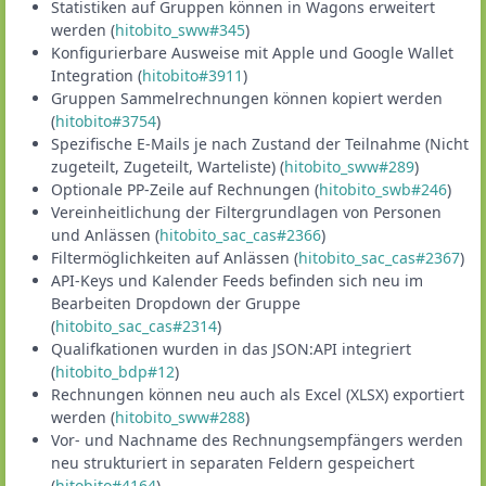
Statistiken auf Gruppen können in Wagons erweitert
werden (
hitobito_sww#345
)
Konfigurierbare Ausweise mit Apple und Google Wallet
Integration (
hitobito#3911
)
Gruppen Sammelrechnungen können kopiert werden
(
hitobito#3754
)
Spezifische E-Mails je nach Zustand der Teilnahme (Nicht
zugeteilt, Zugeteilt, Warteliste) (
hitobito_sww#289
)
Optionale PP-Zeile auf Rechnungen (
hitobito_swb#246
)
Vereinheitlichung der Filtergrundlagen von Personen
und Anlässen (
hitobito_sac_cas#2366
)
Filtermöglichkeiten auf Anlässen (
hitobito_sac_cas#2367
)
API-Keys und Kalender Feeds befinden sich neu im
Bearbeiten Dropdown der Gruppe
(
hitobito_sac_cas#2314
)
Qualifkationen wurden in das JSON:API integriert
(
hitobito_bdp#12
)
Rechnungen können neu auch als Excel (XLSX) exportiert
werden (
hitobito_sww#288
)
Vor- und Nachname des Rechnungsempfängers werden
neu strukturiert in separaten Feldern gespeichert
(
hitobito#4164
)