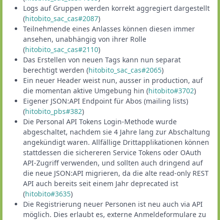
Logs auf Gruppen werden korrekt aggregiert dargestellt
(
hitobito_sac_cas#2087
)
Teilnehmende eines Anlasses können diesen immer
ansehen, unabhängig von ihrer Rolle
(
hitobito_sac_cas#2110
)
Das Erstellen von neuen Tags kann nun separat
berechtigt werden (
hitobito_sac_cas#2065
)
Ein neuer Header weist nun, ausser in production, auf
die momentan aktive Umgebung hin (
hitobito#3702
)
Eigener JSON:API Endpoint für Abos (mailing lists)
(
hitobito_pbs#382
)
Die Personal API Tokens Login-Methode wurde
abgeschaltet, nachdem sie 4 Jahre lang zur Abschaltung
angekündigt waren. Allfällige Drittapplikationen können
stattdessen die sichereren Service Tokens oder OAuth
API-Zugriff verwenden, und sollten auch dringend auf
die neue JSON:API migrieren, da die alte read-only REST
API auch bereits seit einem Jahr deprecated ist
(
hitobito#3635
)
Die Registrierung neuer Personen ist neu auch via API
möglich. Dies erlaubt es, externe Anmeldeformulare zu