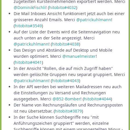
zugeteilten Kursteilnehmenden exportiert werden. Merci
@DominikFischli
! (
hitobito#4032
)
Die Mail Inboxes Ansicht funktioniert jetzt auch bei einer
grösseren Anzahl Emails. Merci
@patrickuhlmann
!
(
hitobito#3549
)
Auf der Liste der Events wird die Seitennavigation neu
auch unten an der Seite angezeigt. Merci
@patrickuhlmann
! (
hitobito#4038
)
Das Design und Abstände auf Desktop und Mobile
wurden optimiert. Merci
@manuelmeister
!
(
hitobito#4041
)
In der Ansicht "Rollen, die auf mich Zugriff haben"
werden gelöschte Gruppen neu separat gruppiert. Merci
@patrickuhlmann
! (
hitobito#4043
)
In der API werden bei weiteren Mailadressen neu auch
die Einstellungen zu Versand und Rechnungen
ausgegeben. Merci
@B52-Bomber
! (
hitobito#4044
)
Der Name von Rechnungsläufen und Rechnungsposten
ist neu übersetzbar. (
hitobito#3879
)
In der Suche können Suchbegriffe neu "mit
Anführungszeichen gruppiert" werden, einzelne
Suchbegriffe können mit einem vorangestellten Minus -