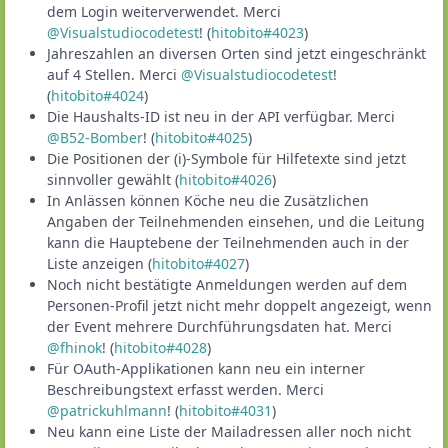
dem Login weiterverwendet. Merci
@Visualstudiocodetest
! (
hitobito#4023
)
Jahreszahlen an diversen Orten sind jetzt eingeschränkt
auf 4 Stellen. Merci
@Visualstudiocodetest
!
(
hitobito#4024
)
Die Haushalts-ID ist neu in der API verfügbar. Merci
@B52-Bomber
! (
hitobito#4025
)
Die Positionen der (i)-Symbole für Hilfetexte sind jetzt
sinnvoller gewählt (
hitobito#4026
)
In Anlässen können Köche neu die Zusätzlichen
Angaben der Teilnehmenden einsehen, und die Leitung
kann die Hauptebene der Teilnehmenden auch in der
Liste anzeigen (
hitobito#4027
)
Noch nicht bestätigte Anmeldungen werden auf dem
Personen-Profil jetzt nicht mehr doppelt angezeigt, wenn
der Event mehrere Durchführungsdaten hat. Merci
@fhinok
! (
hitobito#4028
)
Für OAuth-Applikationen kann neu ein interner
Beschreibungstext erfasst werden. Merci
@patrickuhlmann
! (
hitobito#4031
)
Neu kann eine Liste der Mailadressen aller noch nicht