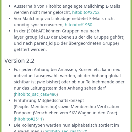
Ausserhalb von Hitobito angelegte Mailchimp E-Mails
werden nicht mehr gelöscht,
hitobito#2752
Von Mailchimp via Link abgemeldetet E-Mails nicht
unnötig synchronisieren,
hitobito#1930
In der JSON:API können Gruppen neu nach
layer_group_id (ID der Ebene zu der die Gruppe gehört)
und nach parent_id (ID der übergeordneten Gruppe)
gefiltert werden.
Version 2.2
Für jeden Anhang bei Anlässen, Kursen etc. kann neu
individuell ausgewählt werden, ob der Anhang global
sichtbar ist (wie bisher) oder ob nur Teilnehmende oder
nur das Leitungsteam den Anhang sehen darf
(
hitobito_sac_cas#486
)
Einführung Mitgliedschaftskonzept
(People::Membership) sowie Membership Verification
Endpoint (Verschieben vom SKV Wagon in den Core)
(
hitobito#2511
)
Die Rollentypen werden nun alphabetisch sortiert im
Auswahlmenü (
hitobito_sac_cas#552
)