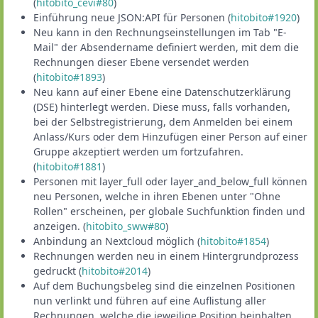
(
hitobito_cevi#80
)
Einführung neue JSON:API für Personen (
hitobito#1920
)
Neu kann in den Rechnungseinstellungen im Tab "E-
Mail" der Absendername definiert werden, mit dem die
Rechnungen dieser Ebene versendet werden
(
hitobito#1893
)
Neu kann auf einer Ebene eine Datenschutzerklärung
(DSE) hinterlegt werden. Diese muss, falls vorhanden,
bei der Selbstregistrierung, dem Anmelden bei einem
Anlass/Kurs oder dem Hinzufügen einer Person auf einer
Gruppe akzeptiert werden um fortzufahren.
(
hitobito#1881
)
Personen mit layer_full oder layer_and_below_full können
neu Personen, welche in ihren Ebenen unter "Ohne
Rollen" erscheinen, per globale Suchfunktion finden und
anzeigen. (
hitobito_sww#80
)
Anbindung an Nextcloud möglich (
hitobito#1854
)
Rechnungen werden neu in einem Hintergrundprozess
gedruckt (
hitobito#2014
)
Auf dem Buchungsbeleg sind die einzelnen Positionen
nun verlinkt und führen auf eine Auflistung aller
Rechnungen, welche die jeweilige Position beinhalten