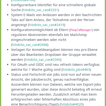
Konfigurierbare Identifier für eine schnellere globale
Suche (
hitobito_sac_cas#2331
)
System E-Mails von Anlässen werden in den Nachrichten
Tabs auf dem Anlass, der Teilnahme und der Person
angezeigt (
hitobito_sac_cas#2419
)
Konfigurationsmöglichkeit ob Eltern (
) von
PeopleManager
regulären Abonnenten ebenfalls bei Mailchimp
eingeschrieben werden oder nicht
(
hitobito_sac_cas#2446
)
Vorlagen für Anmeldeangaben können neu pro Ebene
über das Bearbeiten Dropdown der Gruppe verwaltet
werden (
hitobito_sac_cas#2345
)
Für OAuth und OIDC sind neu refresh tokens verfügbar,
welche für 1 Woche gültig sind (
hitobito_pbs#463
)
Status und Fortschritt von Jobs sind nun auf einer neuen
Ansicht, der Jobübersicht, genau nachverfolgbar.
Ausserdem können nun Dateien, welche von Export-Jobs
generiert wurden, über diese Ansicht beliebig oft erneut
heruntergeladen werden. Zusätzlich erhält man beim
erfolgreichen oder fehlerhaften Abschluss eines Jobs
eine Benachrichtigung (Toast) (
hitobito#4020
)