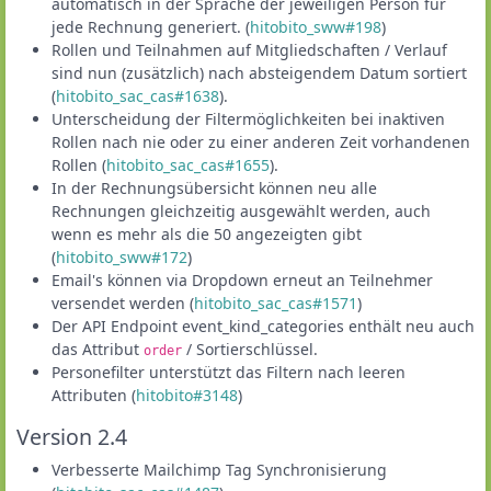
automatisch in der Sprache der jeweiligen Person für
jede Rechnung generiert. (
hitobito_sww#198
)
Rollen und Teilnahmen auf Mitgliedschaften / Verlauf
sind nun (zusätzlich) nach absteigendem Datum sortiert
(
hitobito_sac_cas#1638
).
Unterscheidung der Filtermöglichkeiten bei inaktiven
Rollen nach nie oder zu einer anderen Zeit vorhandenen
Rollen (
hitobito_sac_cas#1655
).
In der Rechnungsübersicht können neu alle
Rechnungen gleichzeitig ausgewählt werden, auch
wenn es mehr als die 50 angezeigten gibt
(
hitobito_sww#172
)
Email's können via Dropdown erneut an Teilnehmer
versendet werden (
hitobito_sac_cas#1571
)
Der API Endpoint event_kind_categories enthält neu auch
das Attribut
/ Sortierschlüssel.
order
Personefilter unterstützt das Filtern nach leeren
Attributen (
hitobito#3148
)
Version 2.4
Verbesserte Mailchimp Tag Synchronisierung