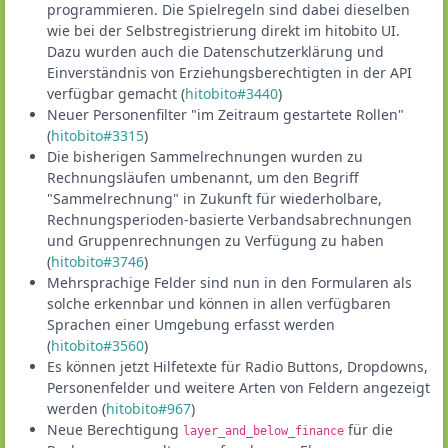
programmieren. Die Spielregeln sind dabei dieselben
wie bei der Selbstregistrierung direkt im hitobito UI.
Dazu wurden auch die Datenschutzerklärung und
Einverständnis von Erziehungsberechtigten in der API
verfügbar gemacht (
hitobito#3440
)
Neuer Personenfilter "im Zeitraum gestartete Rollen"
(
hitobito#3315
)
Die bisherigen Sammelrechnungen wurden zu
Rechnungsläufen umbenannt, um den Begriff
"Sammelrechnung" in Zukunft für wiederholbare,
Rechnungsperioden-basierte Verbandsabrechnungen
und Gruppenrechnungen zu Verfügung zu haben
(
hitobito#3746
)
Mehrsprachige Felder sind nun in den Formularen als
solche erkennbar und können in allen verfügbaren
Sprachen einer Umgebung erfasst werden
(
hitobito#3560
)
Es können jetzt Hilfetexte für Radio Buttons, Dropdowns,
Personenfelder und weitere Arten von Feldern angezeigt
werden (
hitobito#967
)
Neue Berechtigung
für die
layer_and_below_finance