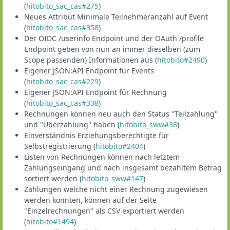
(
hitobito_sac_cas#275
)
Neues Attribut Minimale Teilnehmeranzahl auf Event
(
hitobito_sac_cas#358
)
Der OIDC /userinfo Endpoint und der OAuth /profile
Endpoint geben von nun an immer dieselben (zum
Scope passenden) Informationen aus (
hitobito#2490
)
Eigener JSON:API Endpoint für Events
(
hitobito_sac_cas#229
)
Eigener JSON:API Endpoint für Rechnung
(
hitobito_sac_cas#338
)
Rechnungen können neu auch den Status "Teilzahlung"
und "Überzahlung" haben (
hitobito_sww#38
)
Einverständnis Erziehungsberechtigte für
Selbstregistrierung (
hitobito#2404
)
Listen von Rechnungen können nach letztem
Zahlungseingang und nach insgesamt bezahltem Betrag
sortiert werden (
hitobito_sww#147
)
Zahlungen welche nicht einer Rechnung zugewiesen
werden konnten, können auf der Seite
"Einzelrechnungen" als CSV exportiert werden
(
hitobito#1494
)