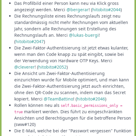
Das Profilbild einer Person kann neu via Klick gross
angezeigt werden. Merci
@bergerar
! (
hitobito#2044
)
Die Rechnungsliste eines Rechnungslaufs zeigt neu
standardmässig nicht mehr Rechnungen vom aktuellen
Jahr, sondern alle Rechnungen seit Erstellung des
Rechnungslaufs an. Merci
@lukas-buergi
!
(
hitobito#2047
)
Die Zwei-Faktor-Authentisierung ist jetzt etwas kulanter,
wenn man den Code knapp zu spät eingibt, sowie bei
der Verwendung von Hardware OTP Keys. Merci
@cleverer
! (
hitobito#2052
)
Die Ansicht um Zwei-Faktor-Authentisierung
einzurichten wurde für Mobile optimiert, und man kann
die Zwei-Faktor-Authentisierung jetzt auch einrichten,
ohne den QR-Code zu scannen, indem man das Secret
kopiert. Merci
@TeamBattino
! (
hitobito#2046
)
Rollen können neu als
self.basic_permissions_only =
markiert werden. Dies führt zu eingeschränkten
true
Ansichten und Berechtigungen für die betroffene Person
(sww#120)
Die E-Mail, welche bei der "Passwort vergessen" Funktion