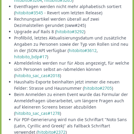
hitobito#3264
,
hitobito#3265
)
Eventfragen werden nicht mehr alphabetisch sortiert
(
hitobito#3545
- Revert vom letzten Release)
Rechnungsartikel werden überall auf zwei
Dezimalstellen gerundet (sww#245)
Upgrade auf Rails 8 (
hitobito#3292
)
Profilbild, letztes Aktualisierungsdatum und zusätzliche
Angaben zu Personen sowie der Typ von Rollen sind neu
in der JSON:API verfügbar (
hitobito#3612
,
hitobito_bdp#17
)
Abmeldelinks werden nur für Abos angezeigt, für welche
sich Personen selbst an-/abmelden können
(
hitobito_sac_cas#2018
)
Haushalts-Exporte beinhalten jetzt immer die neuen
Felder: Strasse und Hausnummer (
hitobito#2705
)
Beim Anmelden zu einem Event wurde das Formular der
Anmeldefragen überarbeitet, um längere Fragen auch
auf kleineren Screens besser abzubilden
(
hitobito_sac_cas#1278
)
Für PDF-Generierung wird nun die Schriftart "Noto Sans
(Latin, Cyrillic and Greek)" als Fallback Schriftart
verwendet (
hitobito#2372
)