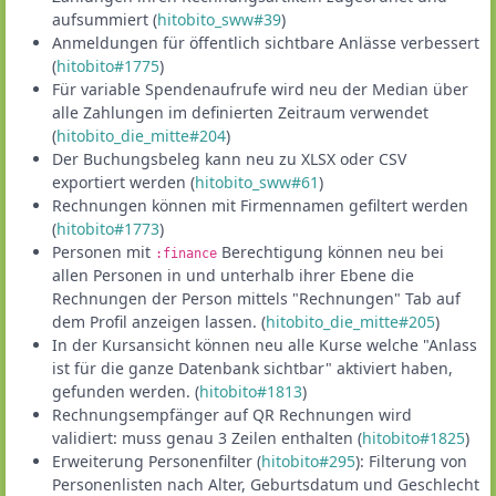
aufsummiert (
hitobito_sww#39
)
Anmeldungen für öffentlich sichtbare Anlässe verbessert
(
hitobito#1775
)
Für variable Spendenaufrufe wird neu der Median über
alle Zahlungen im definierten Zeitraum verwendet
(
hitobito_die_mitte#204
)
Der Buchungsbeleg kann neu zu XLSX oder CSV
exportiert werden (
hitobito_sww#61
)
Rechnungen können mit Firmennamen gefiltert werden
(
hitobito#1773
)
Personen mit
Berechtigung können neu bei
:finance
allen Personen in und unterhalb ihrer Ebene die
Rechnungen der Person mittels "Rechnungen" Tab auf
dem Profil anzeigen lassen. (
hitobito_die_mitte#205
)
In der Kursansicht können neu alle Kurse welche "Anlass
ist für die ganze Datenbank sichtbar" aktiviert haben,
gefunden werden. (
hitobito#1813
)
Rechnungsempfänger auf QR Rechnungen wird
validiert: muss genau 3 Zeilen enthalten (
hitobito#1825
)
Erweiterung Personenfilter (
hitobito#295
): Filterung von
Personenlisten nach Alter, Geburtsdatum und Geschlecht